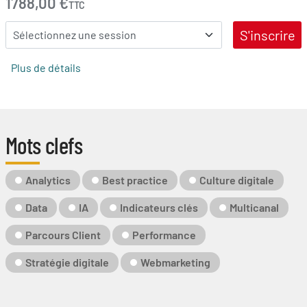
1788,00 €
TTC
S'inscrire
Plus de détails
Mots clefs
Mot-
Analytics
Best practice
Culture digitale
Clé
Data
IA
Indicateurs clés
Multicanal
Parcours Client
Performance
Stratégie digitale
Webmarketing