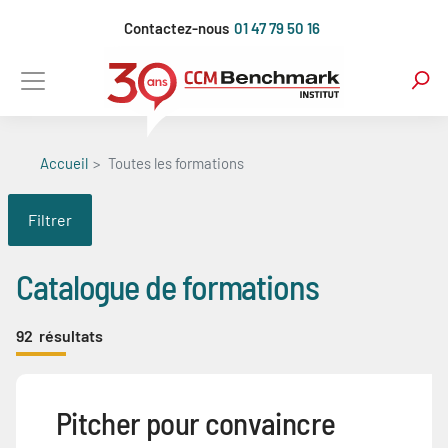
Aller
Contactez-nous
01 47 79 50 16
au
contenu
principal
Accueil
Toutes les formations
Filtrer
Catalogue de formations
92
résultats
Pitcher pour convaincre