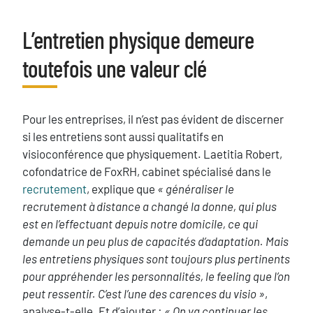
L’entretien physique demeure
Titre
toutefois une valeur clé
Texte
Pour les entreprises, il n’est pas évident de discerner
si les entretiens sont aussi qualitatifs en
visioconférence que physiquement. Laetitia Robert,
cofondatrice de FoxRH, cabinet spécialisé dans le
recrutement
, explique que
« généraliser le
recrutement à distance a changé la donne, qui plus
est en l’effectuant depuis notre domicile, ce qui
demande un peu plus de capacités d’adaptation. Mais
les entretiens physiques sont toujours plus pertinents
pour appréhender les personnalités, le feeling que l’on
peut ressentir. C’est l’une des carences du visio »
,
analyse-t-elle. Et d’ajouter :
« On va continuer les