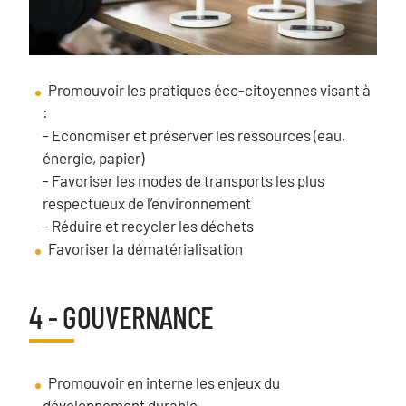
Texte
Promouvoir les pratiques éco-citoyennes visant à
:
- Economiser et préserver les ressources (eau,
énergie, papier)
- Favoriser les modes de transports les plus
respectueux de l’environnement
- Réduire et recycler les déchets
Favoriser la dématérialisation
4 - GOUVERNANCE
Titre
Texte
Promouvoir en interne les enjeux du
développement durable