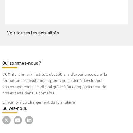
nos experts dans le domaine.
Erreur lors du chargement du formulaire
Suivez-nous
Nos domaines de formations
Data - IA
UX - Expérience client
Référencement
Bureautique - Informatique
Management
Nos offres de formations
Formations en classe virtuelle
Formations en elearning
Formations certifiantes
Formations en blended
Formations sur-mesure
Informations pratiques