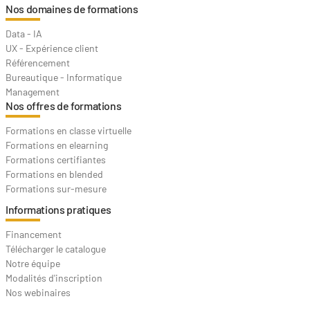
Financement
Télécharger le catalogue
Notre équipe
Modalités d'inscription
Nos webinaires
Nous contacter
CCM Benchmark Institut
9 rue de Caumartin,
75009 Paris
formation@ccmbenchmark.com
Tel :
01 47 79 50 16
Contact
CGV
Données personnelles
Mentions légales
© 2021 CCM Benchmark Group