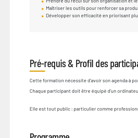
Prendre du recul sur son organisation et le
Maîtriser les outils pour renforcer sa produ
Développer son efficacité en priorisant pl
Pré-requis & Profil des particip
Pré-
Cette formation nécessite d'avoir son agenda à po
requis
Chaque participant doit être équipé d'un ordinateu
nécessaire
Elle est tout public : particulier comme professio
Programme