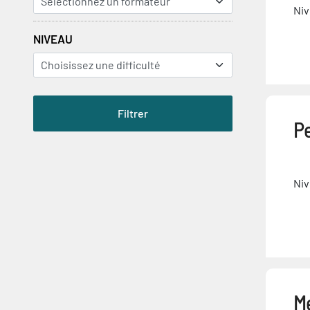
Niv
NIVEAU
P
Niv
M