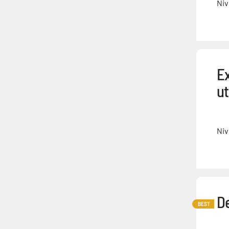
Niv
Ex
ut
Niv
D
BEST