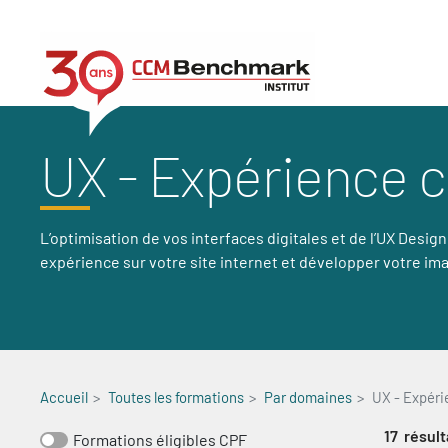
Aller
au
contenu
principal
UX - Expérience c
L’optimisation de vos interfaces digitales et de l’UX Design
expérience sur votre site internet et développer votre imag
Accueil
Toutes les formations
Par domaines
UX - Expéri
17
résult
Formations éligibles CPF