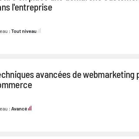
ns l'entreprise
eau :
Tout niveau
echniques avancées de webmarketing po
ommerce
eau :
Avancé