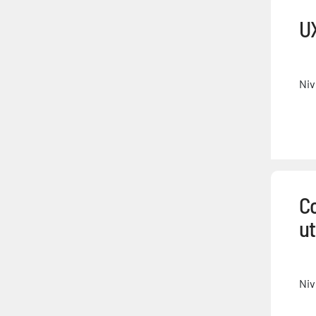
U
Niv
C
ut
Niv