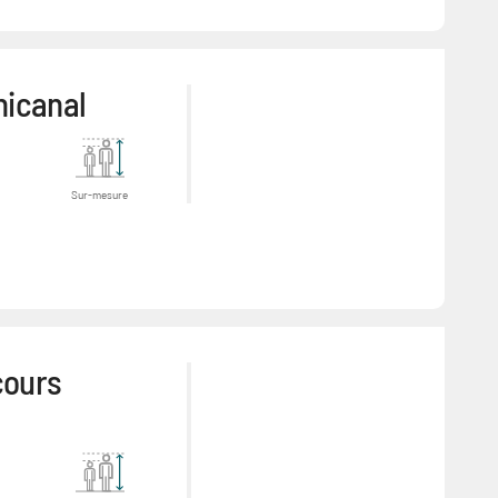
nicanal
Sur-mesure
cours