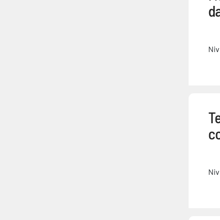
da
Niv
T
c
Niv