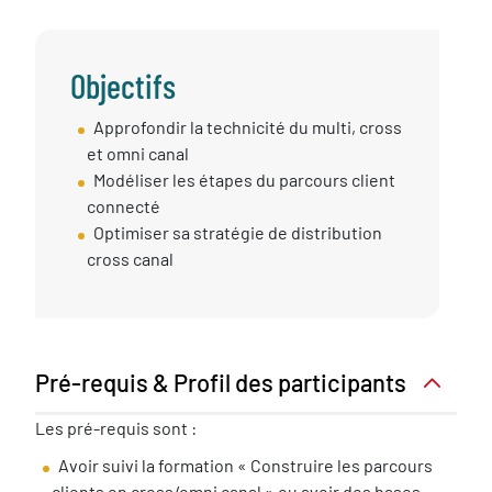
Objectifs
Objectif
Approfondir la technicité du multi, cross
session
et omni canal
Modéliser les étapes du parcours client
connecté
Optimiser sa stratégie de distribution
cross canal
Pré-requis & Profil des participants
Pré-
Les pré-requis sont :
requis
Avoir suivi la formation « Construire les parcours
nécessaire
clients en cross/omni canal » ou avoir des bases