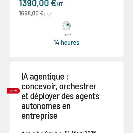
1390,00 €
HT
1668,00 €
TTC
Courte
14 heures
IA agentique :
concevoir, orchestrer
NEW
et déployer des agents
autonomes en
entreprise
Prochaine Session :
01-15 oct 2026