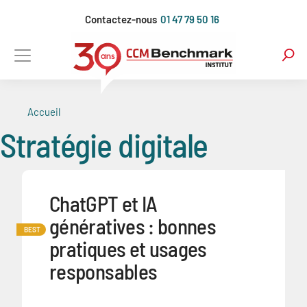
Aller
Contactez-nous
01 47 79 50 16
au
contenu
principal
Accueil
Stratégie digitale
ChatGPT et IA
génératives : bonnes
BEST
pratiques et usages
responsables