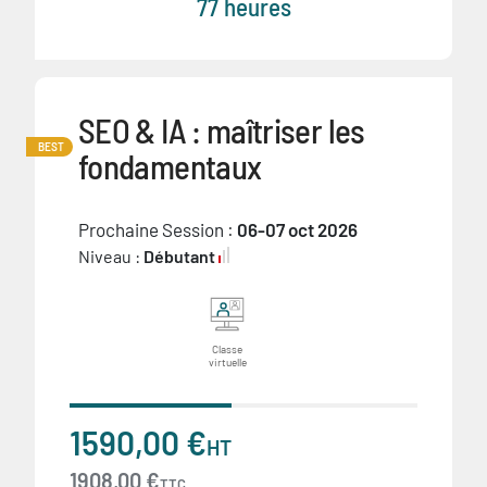
77 heures
SEO & IA : maîtriser les
BEST
fondamentaux
Prochaine Session :
06-07 oct 2026
Niveau :
Débutant
Classe
virtuelle
1590,00 €
HT
1908,00 €
TTC