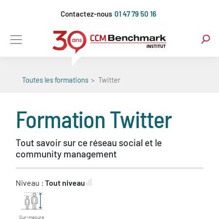
Aller
Contactez-nous
01 47 79 50 16
au
contenu
principal
Toutes les formations
Twitter
Formation
Twitter
Tout savoir sur ce réseau social et le
community management
Niveau :
Tout niveau
Sur-mesure