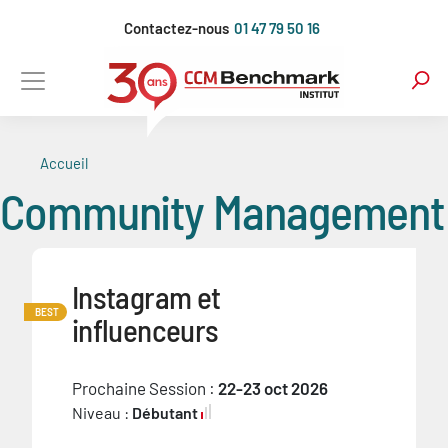
Aller
Contactez-nous
01 47 79 50 16
au
contenu
principal
Accueil
Community Management
Instagram et
BEST
influenceurs
Prochaine Session :
22-23 oct 2026
Niveau :
Débutant