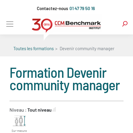
Aller
Contactez-nous
01 47 79 50 16
au
contenu
principal
Toutes les formations
Devenir community manager
Formation
Devenir
community manager
Niveau :
Tout niveau
Sur-mesure