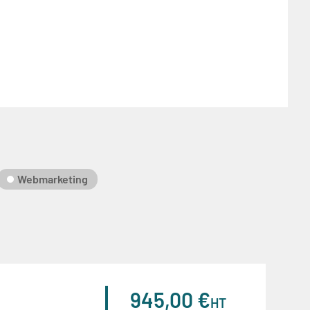
Webmarketing
945,00 €
HT