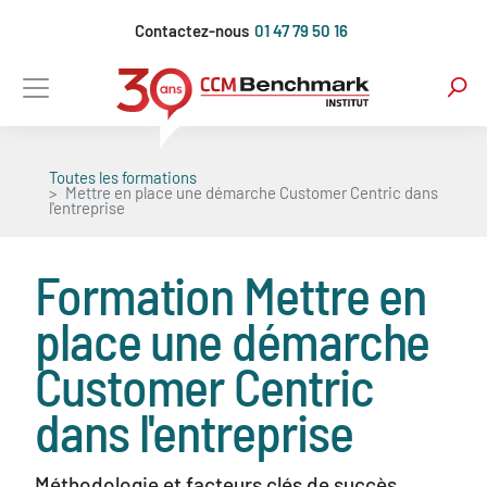
Aller
Contactez-nous
01 47 79 50 16
au
contenu
principal
Toutes les formations
Mettre en place une démarche Customer Centric dans
l'entreprise
Formation
Mettre en
place une démarche
Customer Centric
dans l'entreprise
Méthodologie et facteurs clés de succès