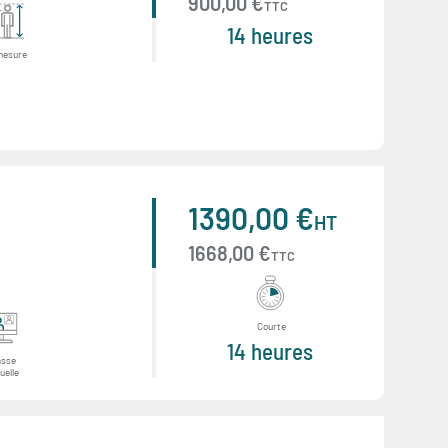
900,00 €
TTC
14 heures
mesure
1390,00 €
HT
1668,00 €
TTC
Courte
14 heures
asse
uelle