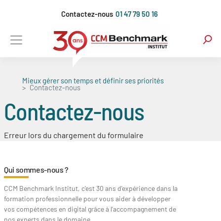
Aller
Contactez-nous
01 47 79 50 16
au
contenu
principal
Mieux gérer son temps et définir ses priorités
Contactez-nous
Contactez-nous
Erreur lors du chargement du formulaire
Qui sommes-nous ?
CCM Benchmark Institut, c'est 30 ans d'expérience dans la
formation professionnelle pour vous aider à développer
vos compétences en digital grâce à l’accompagnement de
nos experts dans le domaine.