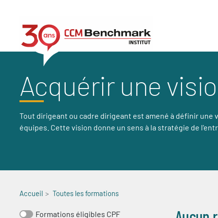
Aller
au
contenu
principal
Acquérir une visi
Tout dirigeant ou cadre dirigeant est amené à définir une v
équipes. Cette vision donne un sens à la stratégie de l'entr
Accueil
Toutes les formations
Aucun r
Formations éligibles CPF