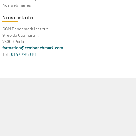
Nos webinaires
Nous contacter
CCM Benchmark Institut
9 rue de Caumartin,
75009 Paris
formation@ccmbenchmark.com
Tel :
01 47 79 50 16
Contact
CGV
Données personnelles
Mentions légales
© 2021 CCM Benchmark Group