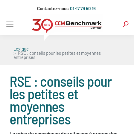
Aller
Contactez-nous
01 47 79 50 16
au
contenu
principal
Lexique
RSE : conseils pour les petites et moyennes
entreprises
RSE : conseils pour
les petites et
moyennes
entreprises
La prise de conscience des citoyens à propos des