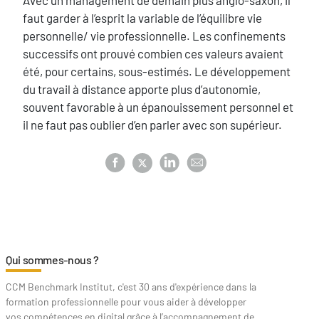
Texte
Avec un management de demain plus anglo-saxon, il
faut garder à l’esprit la variable de l’équilibre vie
personnelle/ vie professionnelle. Les confinements
successifs ont prouvé combien ces valeurs avaient
été, pour certains, sous-estimés. Le développement
du travail à distance apporte plus d’autonomie,
souvent favorable à un épanouissement personnel et
il ne faut pas oublier d’en parler avec son supérieur.
Qui sommes-nous ?
CCM Benchmark Institut, c'est 30 ans d'expérience dans la
formation professionnelle pour vous aider à développer
vos compétences en digital grâce à l’accompagnement de