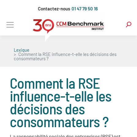
Aller
Contactez-nous
01 47 79 50 16
au
contenu
principal
Lexique
Comment la RSE influence-t-elle les décisions des
consommateurs ?
Comment la RSE
influence-t-elle les
décisions des
consommateurs ?
La responsabilité sociale des entreprises (RSE) est