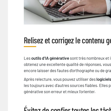
Relisez et corrigez le contenu g
Titre
Texte
Les
outils d'IA générative
sont très nombreux et 
obtenez une excellente qualité de réponses, vous d
encore laisser des fautes d'orthographe ou de g
Après relecture, vous pouvez utiliser des
logiciel
les toujours avec d'autres sources fiables. Elles 
générative son erreur et mieux l'orienter.
Évitez de confier toutes les tâch
Titre