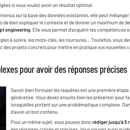
digées si vous voulez avoir un résultat optimal.
tenus sur la base des données existantes, elle peut mélanger l
s de bien expliquer le contexte et de donner un maximum de dé
t engineering
. Elle vous permet d'acquérir les compétences ess
règles à suivre, les mots-clés, les tournures… Toutefois, vous d
nc des projets concrets pour mettre en pratique vos nouvelles
exes pour avoir des réponses précises
Texte
Savoir bien formuler les requêtes est une première étape 
générative. Vous devez ensuite bien les présenter pour fa
lorsqu'elles portent sur une problématique complexe. Da
d'avoir un bon contenu.
Pour un même sujet, vous pouvez donc
rédiger jusqu'à 5
des réponses claires et précises. Vous pouvez aussi guider 