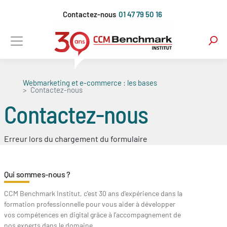
Aller
Contactez-nous
01 47 79 50 16
au
contenu
principal
Webmarketing et e-commerce : les bases
Contactez-nous
Contactez-nous
Erreur lors du chargement du formulaire
Qui sommes-nous ?
CCM Benchmark Institut, c'est 30 ans d'expérience dans la
formation professionnelle pour vous aider à développer
vos compétences en digital grâce à l’accompagnement de
nos experts dans le domaine.