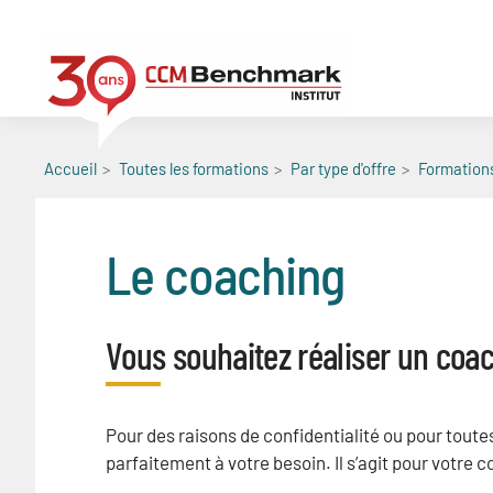
Aller
au
contenu
principal
Accueil
Toutes les formations
Par type d'offre
Formation
Le coaching
Blocs
Vous souhaitez réaliser un coa
Titre
Texte
Pour des raisons de confidentialité ou pour tout
parfaitement à votre besoin. Il s’agit pour votre