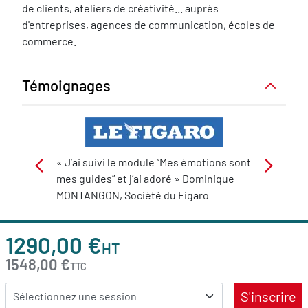
de clients, ateliers de créativité... auprès
d'entreprises, agences de communication, écoles de
commerce.
Témoignages
Image
Im
s est
Body
« J’ai suivi le module “Mes émotions sont
Body
« J’ai su
 une
mes guides” et j’ai adoré » Dominique
mon allié
éfique à
MONTANGON, Société du Figaro
formatio
 Le Figaro
tous les 
1290,00 €
HT
1548,00 €
TTC
S'inscrire