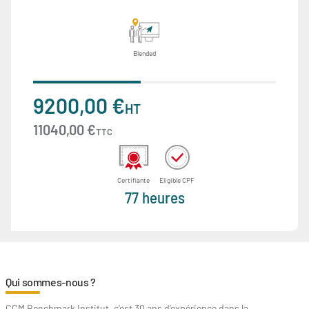
Blended
9200,00 €
HT
11040,00 €
TTC
Certifiante
Eligible CPF
77 heures
Qui sommes-nous ?
CCM Benchmark Institut, c'est 30 ans d'expérience dans la