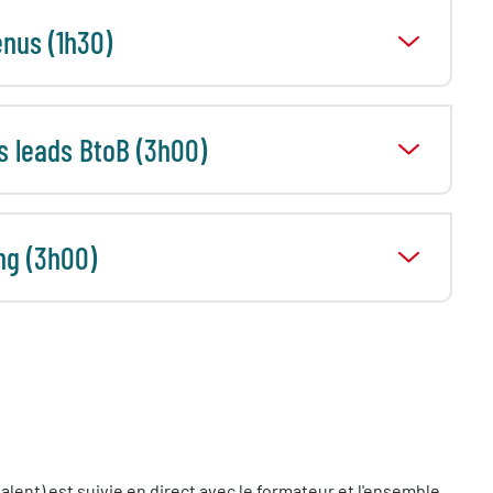
nus (1h30)
s leads BtoB (3h00)
ng (3h00)
lent) est suivie en direct avec le formateur et l'ensemble