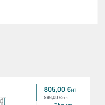
805,00 €
HT
966,00 €
TTC
7 heures