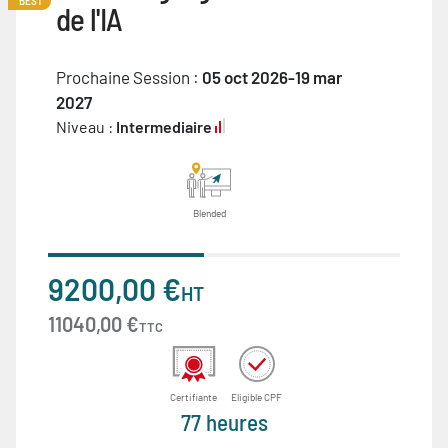
BEST
de l'IA
Prochaine Session :
05 oct 2026-19 mar
2027
Niveau :
Intermediaire
Blended
9200,00 €
HT
11040,00 €
TTC
Certifiante
Eligible CPF
77 heures