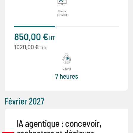
Classe
virtuelle
850,00 €
HT
1020,00 €
TTC
Courte
7 heures
Février 2027
IA agentique : concevoir,
orchestrer et déployer