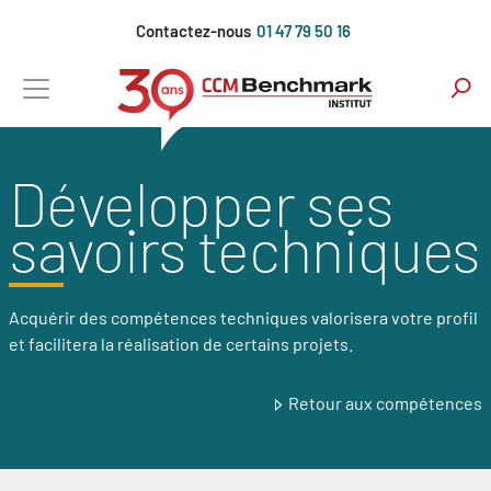
Aller
Contactez-nous
01 47 79 50 16
au
contenu
principal
Développer ses
savoirs techniques
Acquérir des compétences techniques valorisera votre profil
et facilitera la réalisation de certains projets.
Retour aux compétences