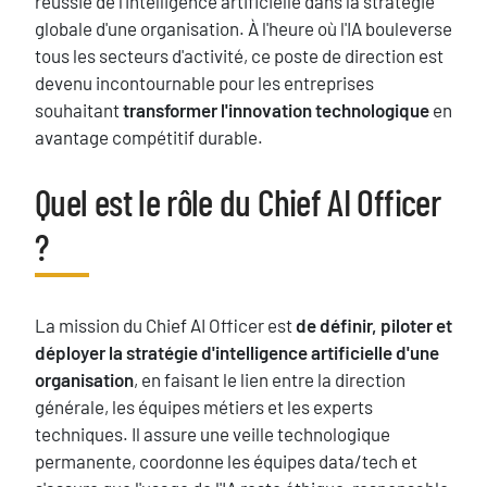
réussie de
l'intelligence artificielle dans la stratégie
globale d'une organisation. À l'heure où l'IA bouleverse
tous les secteurs d'activité, ce poste de direction est
devenu incontournable pour les entreprises
souhaitant
transformer l'innovation technologique
en
avantage compétitif durable.
Blocs
Quel est le rôle du Chief AI Officer
Titre
?
Texte
La mission du Chief AI Officer est
de définir, piloter et
déployer la stratégie d'intelligence artificielle d'une
organisation
, en faisant le lien entre la direction
générale, les équipes métiers et les experts
techniques. Il assure une veille technologique
permanente, coordonne les équipes data/tech et