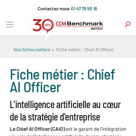
Aller
Contactez-nous
01 47 79 50 16
au
contenu
principal
Nos fiches métiers
Fiche métier : Chief AI Officer
Fiche métier : Chief
AI Officer
L'intelligence artificielle au cœur
de la stratégie d'entreprise
Le Chief AI Officer (CAIO)
est le garant de l'intégration