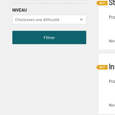
St
BEST
NIVEAU
Pro
Niv
In
BEST
Pro
Niv