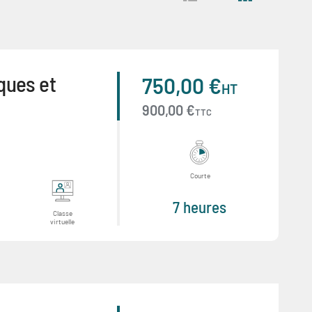
ques et
750,00 €
HT
900,00 €
TTC
Courte
7 heures
Classe
virtuelle