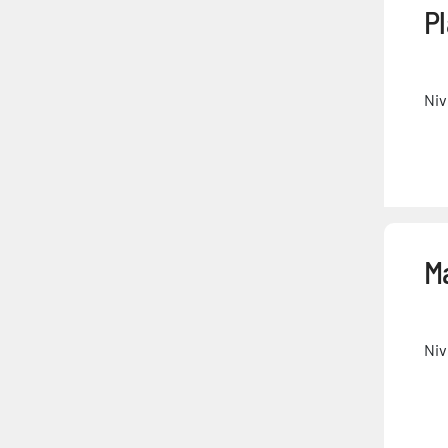
Pl
Niv
M
Niv