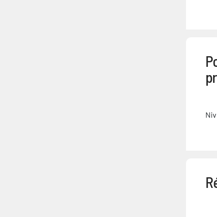
P
p
Niv
R