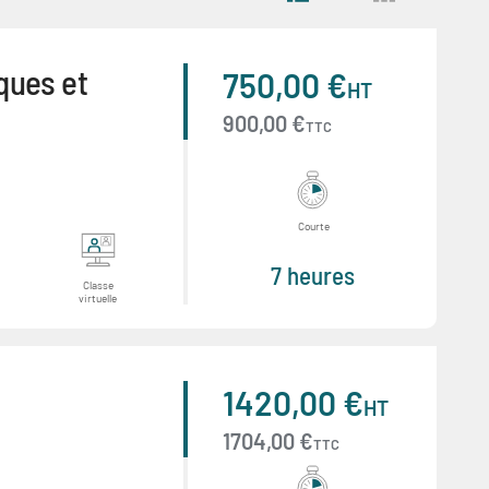
ques et
750,00 €
HT
900,00 €
TTC
Courte
7 heures
Classe
virtuelle
1420,00 €
HT
1704,00 €
TTC