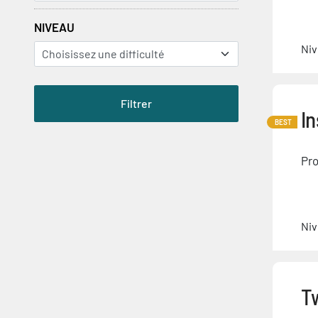
NIVEAU
Niv
In
BEST
Pro
Niv
Tw