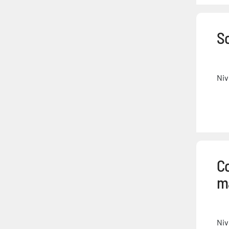
S
Niv
Co
m
Niv