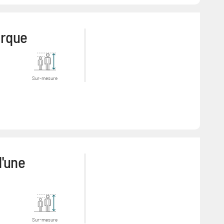
arque
Sur-mesure
d'une
Sur-mesure