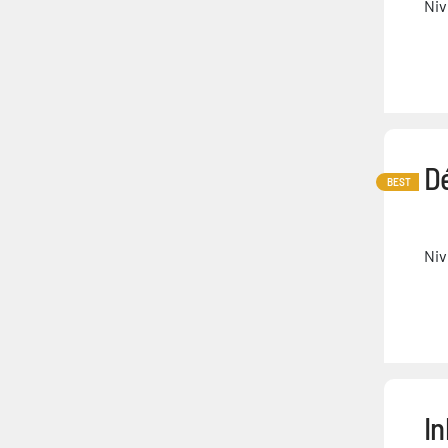
Niv
D
BEST
Niv
I