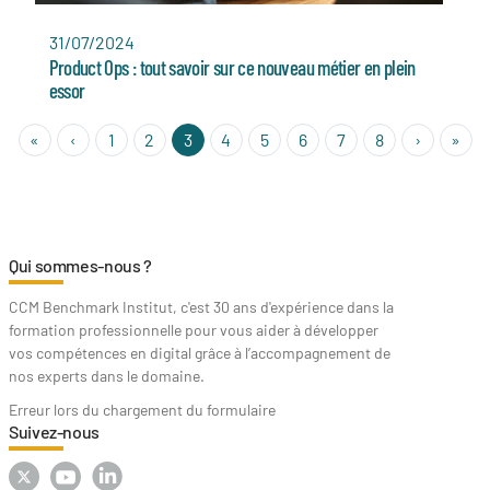
31/07/2024
Product Ops : tout savoir sur ce nouveau métier en plein
essor
« First
‹
›
Las
«
‹
1
2
3
4
5
6
7
8
›
»
Qui sommes-nous ?
CCM Benchmark Institut, c'est 30 ans d'expérience dans la
formation professionnelle pour vous aider à développer
vos compétences en digital grâce à l’accompagnement de
nos experts dans le domaine.
Erreur lors du chargement du formulaire
Suivez-nous