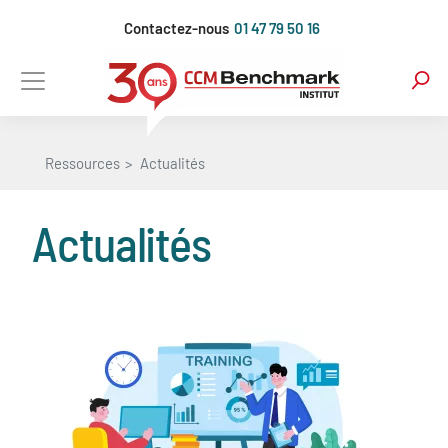
Aller
Contactez-nous
01 47 79 50 16
au
contenu
principal
Ressources
Actualités
Actualités