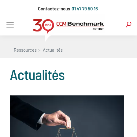
Aller
Contactez-nous
01 47 79 50 16
au
contenu
principal
Ressources
Actualités
Actualités