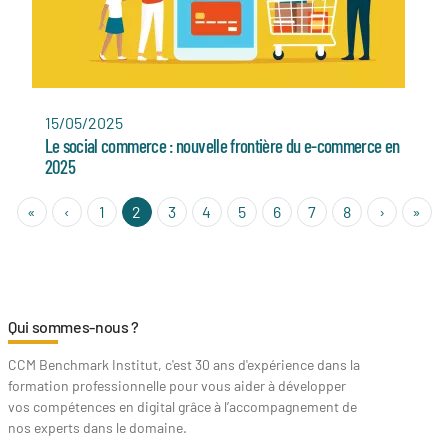
15/05/2025
Le social commerce : nouvelle frontière du e-commerce en
2025
« First
‹
›
Las
«
‹
1
2
3
4
5
6
7
8
›
»
Qui sommes-nous ?
CCM Benchmark Institut, c'est 30 ans d'expérience dans la
formation professionnelle pour vous aider à développer
vos compétences en digital grâce à l’accompagnement de
nos experts dans le domaine.