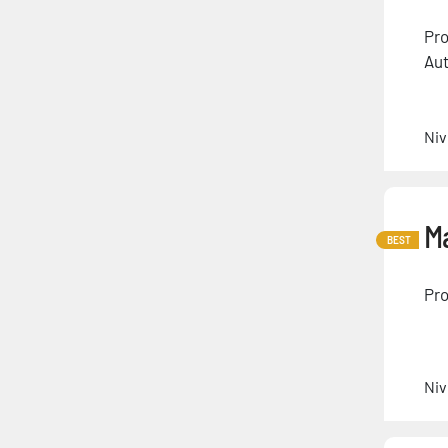
Pro
Aut
Niv
Ma
BEST
Pro
Niv