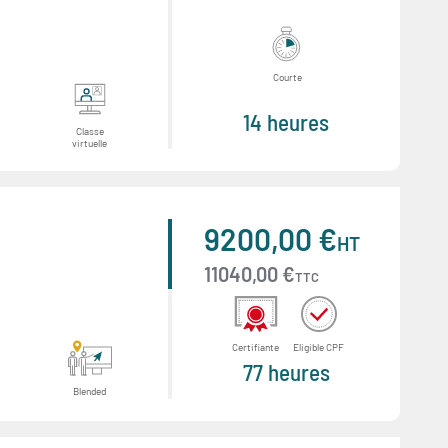
Courte
14 heures
Classe
virtuelle
9200,00 €
HT
11040,00 €
TTC
Certifiante
Eligible CPF
77 heures
Blended