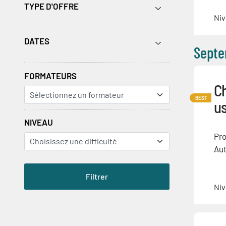
TYPE D'OFFRE
Niv
DATES
Septe
FORMATEURS
Ch
BEST
u
NIVEAU
Pro
Aut
Niv