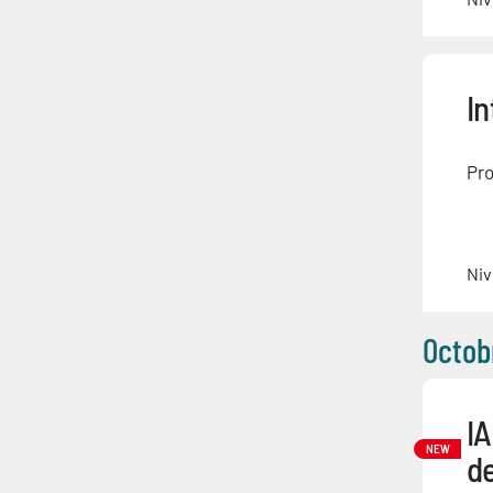
In
Pro
Niv
Octob
IA
NEW
d