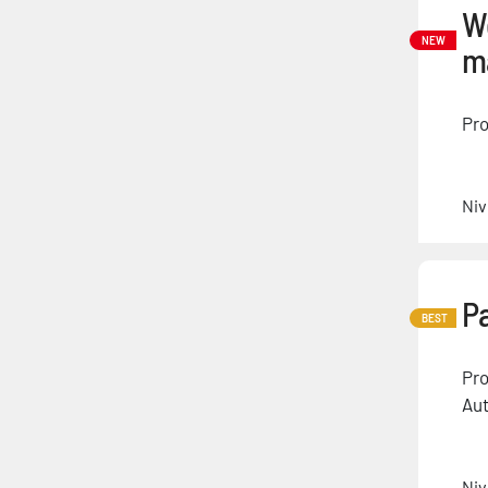
W
NEW
m
Pro
Niv
Pa
BEST
Pro
Aut
Niv