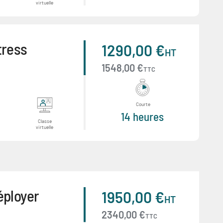
virtuelle
tress
1290,00 €
HT
1548,00 €
TTC
Courte
14 heures
Classe
virtuelle
éployer
1950,00 €
HT
2340,00 €
TTC