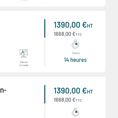
1390,00 €
HT
1668,00 €
TTC
Courte
14 heures
Classe
virtuelle
on-
1390,00 €
HT
1668,00 €
TTC