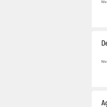
Niv
D
Niv
Ag