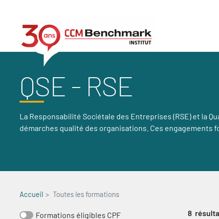
Aller
au
contenu
principal
QSE - RSE
La Responsabilité Sociétale des Entreprises (RSE) et la 
démarches qualité des organisations. Ces engagements for
Accueil
Toutes les formations
8
résulta
Formations éligibles CPF