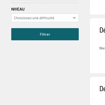
NIVEAU
D
Niv
D