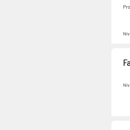
Pro
Niv
F
Niv