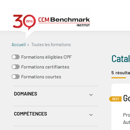
Aller
au
contenu
principal
Accueil
Toutes les formations
Cata
Formations éligibles CPF
Formations certifiantes
5
résulta
Formations courtes
DOMAINES
G
BEST
COMPÉTENCES
Pro
Aut