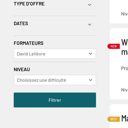
TYPE D'OFFRE
Niv
DATES
W
FORMATEURS
NEW
m
Pro
NIVEAU
Niv
Ma
BEST