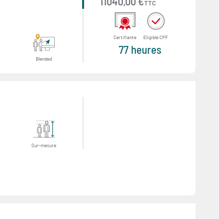
11040,00 €
TTC
Certifiante
Eligible CPF
77 heures
Blended
Sur-mesure