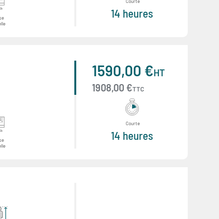
Courte
14 heures
se
lle
1590,00 €
HT
1908,00 €
TTC
Courte
14 heures
se
lle