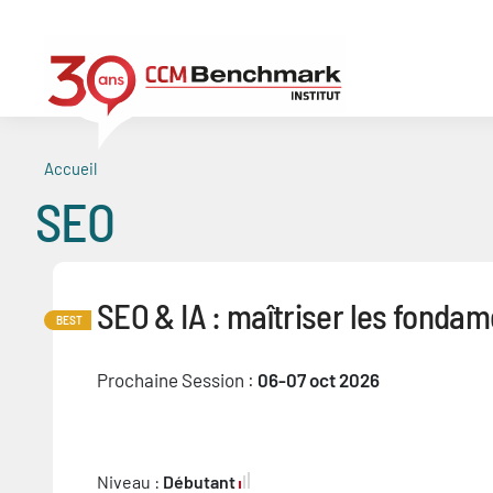
Aller
au
contenu
principal
Accueil
SEO
SEO & IA : maîtriser les fonda
BEST
Prochaine Session :
06-07 oct 2026
Niveau :
Débutant