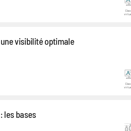
Clas
virtue
 une visibilité optimale
Clas
virtue
 les bases