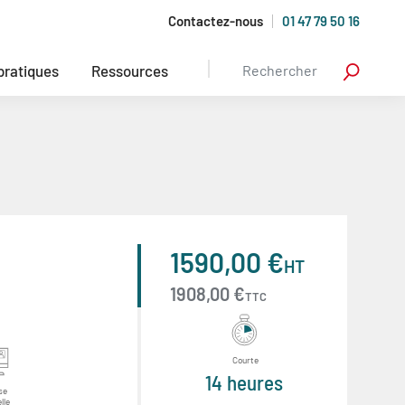
Contactez-nous
01 47 79 50 16
 pratiques
Ressources
1590,00 €
HT
1908,00 €
TTC
Courte
14 heures
se
lle