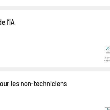
e l’IA
Clas
virtue
our les non-techniciens