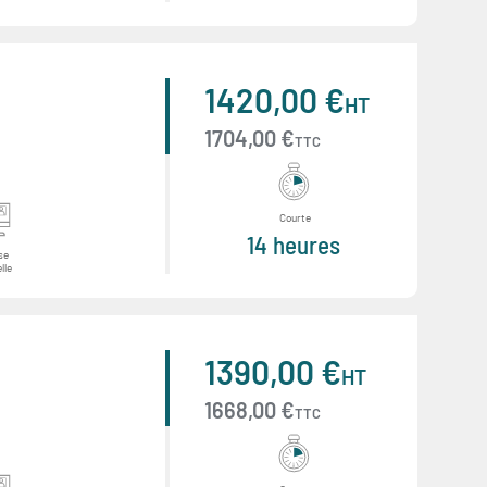
1420,00 €
HT
1704,00 €
TTC
Courte
14 heures
se
lle
1390,00 €
HT
1668,00 €
TTC