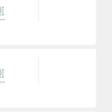
sure
sure