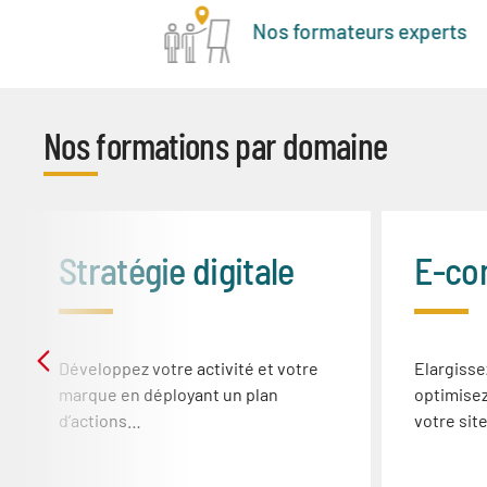
ormation
Nos formateurs experts
riées
Nos formations par domaine
Stratégie digitale
E-co
Développez votre activité et votre
Elargisse
marque en déployant un plan
optimisez
d’actions…
votre sit