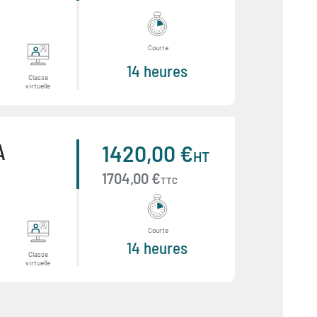
Courte
14 heures
Classe
virtuelle
A
1420,00 €
HT
1704,00 €
TTC
Courte
14 heures
Classe
virtuelle