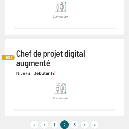
Sur-mesure
Chef de projet digital
BEST
augmenté
Niveau :
Débutant
Sur-mesure
« First
‹‹
››
Last »
«
‹
1
2
3
›
»