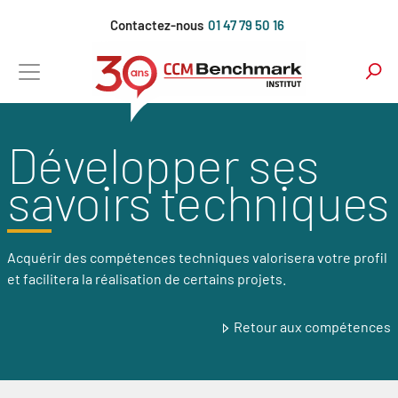
Aller
Contactez-nous
01 47 79 50 16
au
contenu
principal
Développer ses
savoirs techniques
Acquérir des compétences techniques valorisera votre profil
et facilitera la réalisation de certains projets.
Retour aux compétences