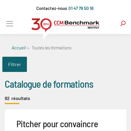
Aller
Contactez-nous
01 47 79 50 16
au
contenu
principal
Accueil
Toutes les formations
Filtrer
Catalogue de formations
92
résultats
Pitcher pour convaincre