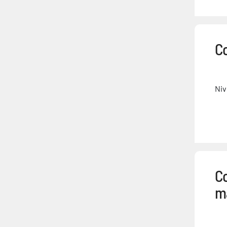
Co
Niv
Co
m