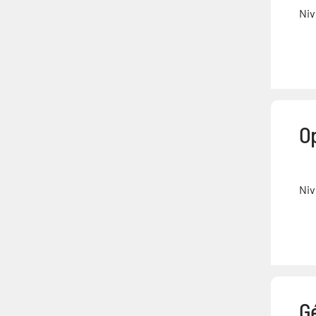
Niv
Op
Niv
Gé