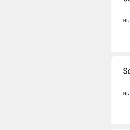
Niv
S
Niv