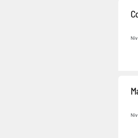
C
Niv
Ma
Niv