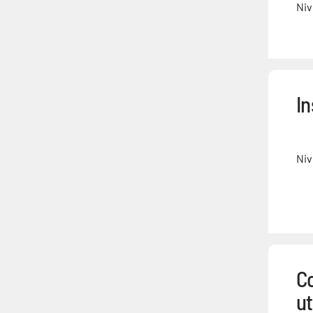
Niv
I
Niv
C
ut