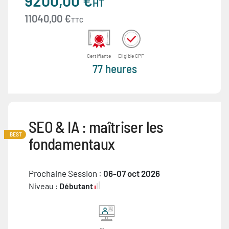
9200,00 €
HT
11040,00 €
TTC
Certifiante
Eligible CPF
77 heures
SEO & IA : maîtriser les
BEST
fondamentaux
Prochaine Session :
06-07 oct 2026
Niveau :
Débutant